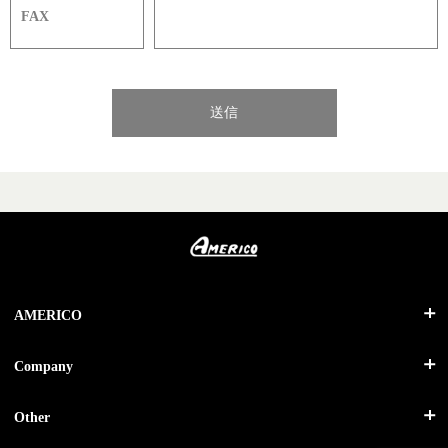
FAX
AMERICO
HOME
Company
キッチン機器 ▼
輸入食品・菓子
SOFT SERVE
会社概要
Other
SHAKE
お問い合わせ