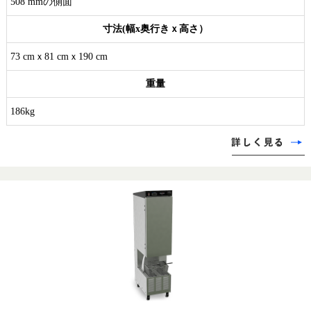
508 mmの側面
寸法(幅x奥行きｘ高さ）
73 cmｘ81 cmｘ190 cm
重量
186kg