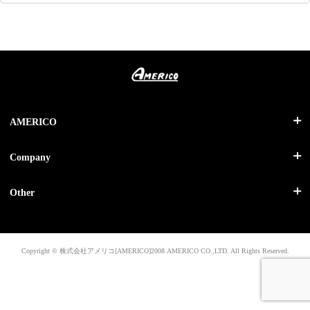
AMERICO
HOME
Company
キッチン機器 ▼
輸入食品・菓子
SOFT SERVE
会社概要
Other
SHAKE
お問い合わせ
SMOOTHIE
求人情報
個人情報保護方針
SLUSHES
Copyright © 株式会社アメリコ[AMERICO]2008 AMERICO CO.,LTD. All Rights Reserved.
FROZEN COCKTAIL
BATCH DESSERT
COMMERCIAL GRILLS
SOFT DRINK