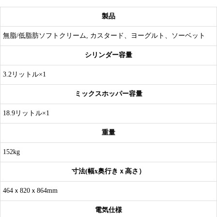
製品
無脂/低脂肪ソフトクリーム, カスタード、ヨーグルト、ソーベット
シリンダー容量
3.2リットル×1
ミックスホッパー容量
18.9リットル×1
重量
152kg
寸法(幅x奥行きｘ高さ）
464ｘ820ｘ864mm
電気仕様