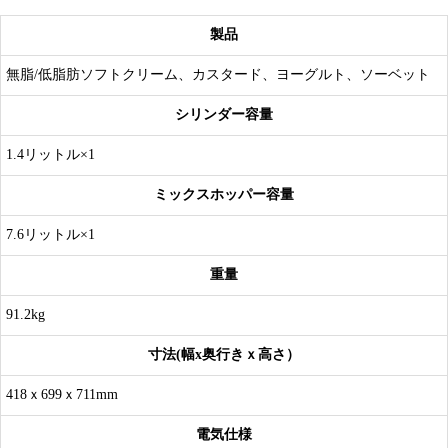
製品
無脂/低脂肪ソフトクリーム、カスタード、ヨーグルト、ソーベット
シリンダー容量
1.4リットル×1
ミックスホッパー容量
7.6リットル×1
重量
91.2kg
寸法(幅x奥行きｘ高さ）
418ｘ699ｘ711mm
電気仕様