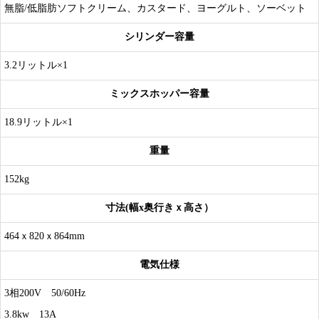
無脂/低脂肪ソフトクリーム、カスタード、ヨーグルト、ソーベット
シリンダー容量
3.2リットル×1
ミックスホッパー容量
18.9リットル×1
重量
152kg
寸法(幅x奥行きｘ高さ）
464ｘ820ｘ864mm
電気仕様
3相200V 50/60Hz
3.8kw 13A