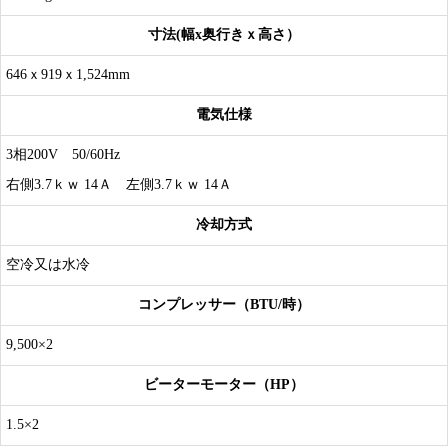
寸法(幅x奥行きｘ高さ）
646ｘ919ｘ1,524mm
電気仕様
3相200V 50/60Hz
右側3.7ｋｗ 14Ａ 左側3.7ｋｗ 14Ａ
冷却方式
空冷又は水冷
コンプレッサー（BTU/時）
9,500×2
ビーターモーター（HP）
1.5×2