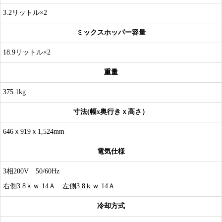
3.2リットル×2
ミックスホッパー容量
18.9リットル×2
重量
375.1kg
寸法(幅x奥行きｘ高さ）
646ｘ919ｘ1,524mm
電気仕様
3相200V 50/60Hz
右側3.8ｋｗ 14Ａ 左側3.8ｋｗ 14Ａ
冷却方式