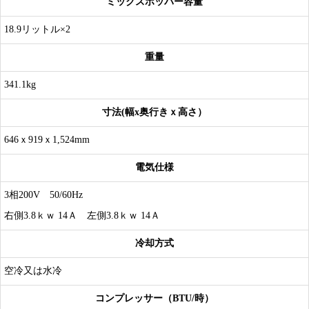
ミックスホッパー容量
18.9リットル×2
重量
341.1kg
寸法(幅x奥行きｘ高さ）
646ｘ919ｘ1,524mm
電気仕様
3相200V 50/60Hz
右側3.8ｋｗ 14Ａ 左側3.8ｋｗ 14Ａ
冷却方式
空冷又は水冷
コンプレッサー（BTU/時）