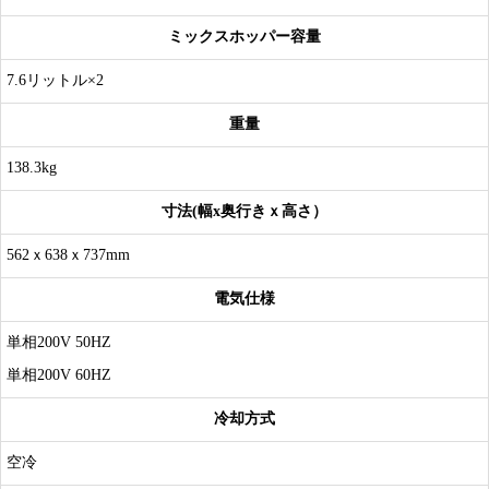
ミックスホッパー容量
7.6リットル×2
重量
138.3kg
寸法(幅x奥行きｘ高さ）
562ｘ638ｘ737mm
電気仕様
単相200V 50HZ
単相200V 60HZ
冷却方式
空冷