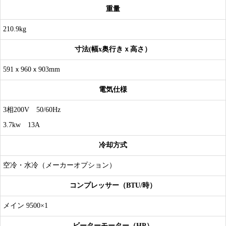
重量
210.9kg
寸法(幅x奥行きｘ高さ）
591ｘ960ｘ903mm
電気仕様
3相200V 50/60Hz
3.7kw 13A
冷却方式
空冷・水冷（メーカーオプション）
コンプレッサー（BTU/時）
メイン 9500×1
ビーターモーター（HP）