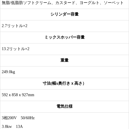
無脂/低脂肪ソフトクリーム、カスタード、ヨーグルト、ソーベット
シリンダー容量
2.7リットル×2
ミックスホッパー容量
13.2リットル×2
重量
249.0kg
寸法(幅x奥行きｘ高さ）
592ｘ858ｘ927mm
電気仕様
3相200V 50/60Hz
3.8kw 13A