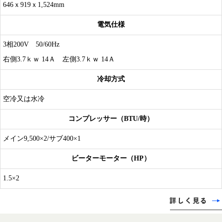
646ｘ919ｘ1,524mm
電気仕様
3相200V 50/60Hz
右側3.7ｋｗ 14Ａ 左側3.7ｋｗ 14Ａ
冷却方式
空冷又は水冷
コンプレッサー（BTU/時）
メイン9,500×2/サブ400×1
ビーターモーター（HP）
1.5×2