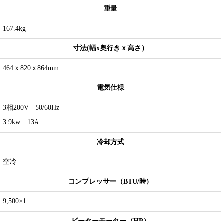
重量
167.4kg
寸法(幅x奥行きｘ高さ）
464ｘ820ｘ864mm
電気仕様
3相200V 50/60Hz
3.9kw 13A
冷却方式
空冷
コンプレッサー（BTU/時）
9,500×1
ビーターモーター（HP）