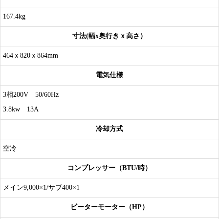
167.4kg
寸法(幅x奥行きｘ高さ）
464ｘ820ｘ864mm
電気仕様
3相200V 50/60Hz
3.8kw 13A
冷却方式
空冷
コンプレッサー（BTU/時）
メイン9,000×1/サブ400×1
ビーターモーター（HP）